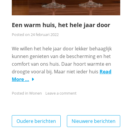
Een warm huis, het hele jaar door
Posted on
24 februari 2022
We willen het hele jaar door lekker behaaglijk
kunnen genieten van de bescherming en het
comfort van ons huis. Daar hoort warmte en
droogte vooral bij. Maar niet ieder huis
Read
More …
Posted in
Wonen
Leave a comment
Berichtennavigatie
Oudere berichten
Nieuwere berichten