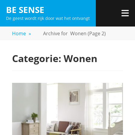
Skip
BE SENSE
to
De geest wordt rijk door wat het ontvangt
content
Home
»
Archive for
Wonen
(Page 2)
Categorie:
Wonen