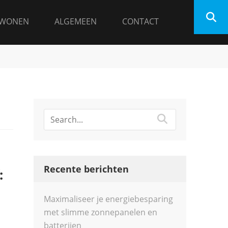
WONEN
ALGEMEEN
CONTACT
Recente berichten
:
Maximaliseer je energiebesparing
met slimme zonnepanelen en
batterijen