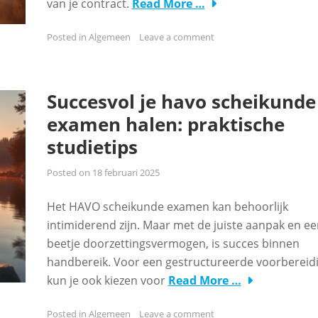
van je contract.
Read More …
Posted in
Algemeen
Leave a comment
Succesvol je havo scheikunde
examen halen: praktische
studietips
Posted on
18 februari 2025
Het HAVO scheikunde examen kan behoorlijk
intimiderend zijn. Maar met de juiste aanpak en ee
beetje doorzettingsvermogen, is succes binnen
handbereik. Voor een gestructureerde voorbereid
kun je ook kiezen voor
Read More …
Posted in
Algemeen
Leave a comment