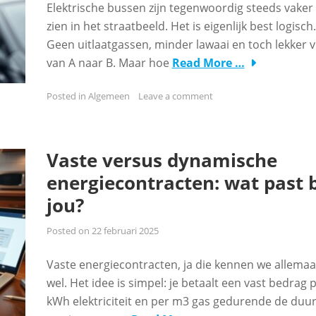
Elektrische bussen zijn tegenwoordig steeds vaker 
zien in het straatbeeld. Het is eigenlijk best logisch.
Geen uitlaatgassen, minder lawaai en toch lekker v
van A naar B. Maar hoe
Read More …
Posted in
Algemeen
Leave a comment
Vaste versus dynamische
energiecontracten: wat past b
jou?
Posted on
22 februari 2025
Vaste energiecontracten, ja die kennen we allemaa
wel. Het idee is simpel: je betaalt een vast bedrag 
kWh elektriciteit en per m3 gas gedurende de duu