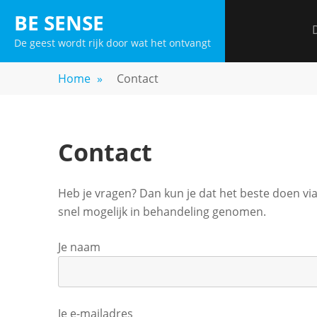
Skip
BE SENSE
to
De geest wordt rijk door wat het ontvangt
content
Home
»
Contact
Contact
Heb je vragen? Dan kun je dat het beste doen v
snel mogelijk in behandeling genomen.
Je naam
Je e-mailadres