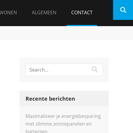
WONEN
ALGEMEEN
CONTACT
o
Recente berichten
Maximaliseer je energiebesparing
met slimme zonnepanelen en
batterijen