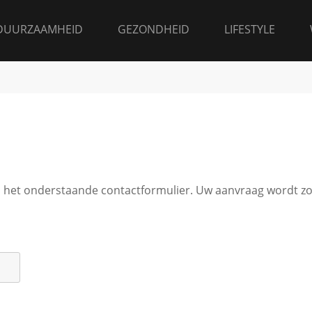
DUURZAAMHEID
GEZONDHEID
LIFESTYLE
ia het onderstaande contactformulier. Uw aanvraag wordt z