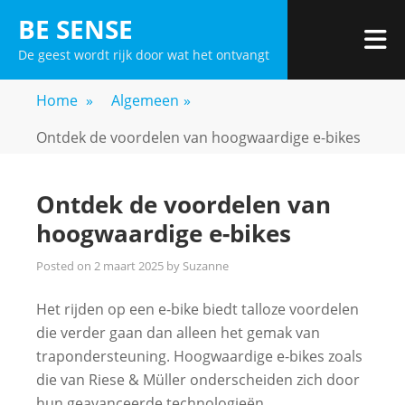
Skip
BE SENSE
to
De geest wordt rijk door wat het ontvangt
content
Home
»
Algemeen
»
Ontdek de voordelen van hoogwaardige e-bikes
Ontdek de voordelen van
hoogwaardige e-bikes
Posted on
2 maart 2025
by
Suzanne
Het rijden op een e-bike biedt talloze voordelen
die verder gaan dan alleen het gemak van
trapondersteuning. Hoogwaardige e-bikes zoals
die van Riese & Müller onderscheiden zich door
hun geavanceerde technologieën,