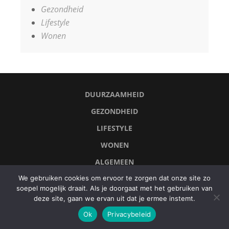
Gezondheid
Lifestyle
Wonen
DUURZAAMHEID
GEZONDHEID
LIFESTYLE
WONEN
ALGEMEEN
We gebruiken cookies om ervoor te zorgen dat onze site zo
CONTACT
soepel mogelijk draait. Als je doorgaat met het gebruiken van
COPYRIGHT © 2026
BE SENSE
deze site, gaan we ervan uit dat je ermee instemt.
PRIVACYBELEID
•
Fabulous Fluid by
Catch Themes
Ok
Privacybeleid