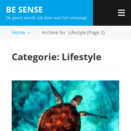
Skip
BE SENSE
to
De geest wordt rijk door wat het ontvangt
content
Home
»
Archive for
Lifestyle
(Page 2)
Categorie:
Lifestyle