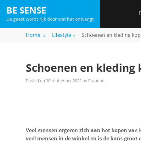
Skip
BE SENSE
to
De geest wordt rijk door wat het ontvangt
content
Home
»
Lifestyle
»
Schoenen en kleding kop
Schoenen en kleding 
Posted on
30 september 2022
by
Suzanne
Veel mensen ergeren zich aan het kopen van kl
veel mensen in de winkel en is de kans groot