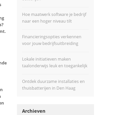
s
Hoe maatwerk software je bedrijf
ng
naar een hoger niveau tilt
s?
mt.
Financieringsopties verkennen
voor jouw bedrijfsuitbreiding
Lokale initiatieven maken
ende
taalonderwijs leuk en toegankelijk
Ontdek duurzame installaties en
thuisbatterijen in Den Haag
en
n
en
Archieven