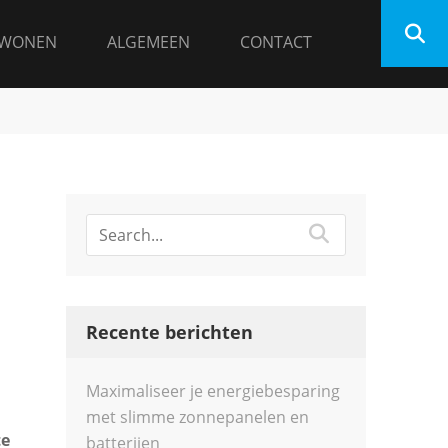
WONEN
ALGEMEEN
CONTACT
Recente berichten
Maximaliseer je energiebesparing
met slimme zonnepanelen en
te
batterijen