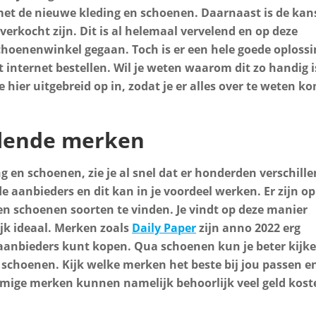
et de nieuwe kleding en schoenen. Daarnaast is de kan
verkocht zijn. Dit is al helemaal vervelend en op deze
schoenenwinkel gegaan. Toch is er een hele goede oplossi
internet bestellen. Wil je weten waarom dit zo handig i
e hier uitgebreid op in, zodat je er alles over te weten ko
llende merken
ng en schoenen, zie je al snel dat er honderden verschill
e aanbieders en dit kan in je voordeel werken. Er zijn op
en schoenen soorten te vinden. Je vindt op deze manier
lijk ideaal. Merken zoals
Daily Paper
zijn anno 2022 erg
el aanbieders kunt kopen. Qua schoenen kun je beter kijk
e schoenen. Kijk welke merken het beste bij jou passen e
mmige merken kunnen namelijk behoorlijk veel geld kost