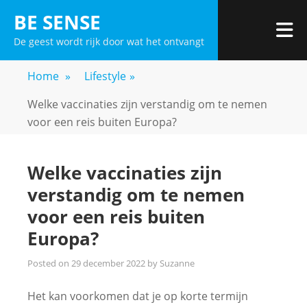
Skip
BE SENSE
to
De geest wordt rijk door wat het ontvangt
content
Home
»
Lifestyle
»
Welke vaccinaties zijn verstandig om te nemen
voor een reis buiten Europa?
Welke vaccinaties zijn
verstandig om te nemen
voor een reis buiten
Europa?
Posted on
29 december 2022
by
Suzanne
Het kan voorkomen dat je op korte termijn