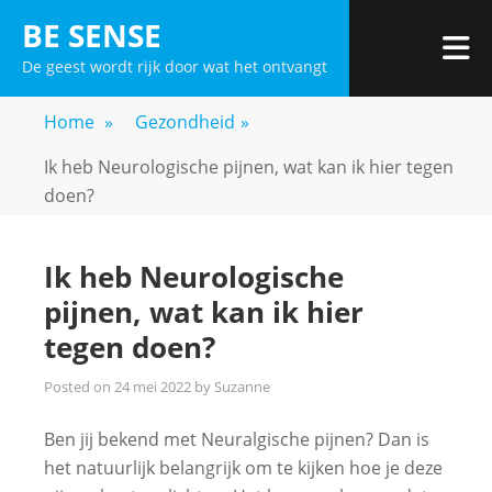
Skip
BE SENSE
to
De geest wordt rijk door wat het ontvangt
content
Home
»
Gezondheid
»
Ik heb Neurologische pijnen, wat kan ik hier tegen
doen?
Ik heb Neurologische
pijnen, wat kan ik hier
tegen doen?
Posted on
24 mei 2022
by
Suzanne
Ben jij bekend met Neuralgische pijnen? Dan is
het natuurlijk belangrijk om te kijken hoe je deze