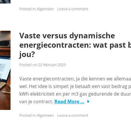
Posted in
Algemeen
Leave a comment
Vaste versus dynamische
energiecontracten: wat past b
jou?
Posted on
22 februari 2025
Vaste energiecontracten, ja die kennen we allemaa
wel. Het idee is simpel: je betaalt een vast bedrag 
kWh elektriciteit en per m3 gas gedurende de duu
van je contract.
Read More …
Posted in
Algemeen
Leave a comment