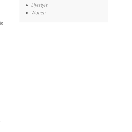
Lifestyle
Wonen
is
d
e