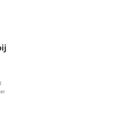
ij
l
per
r