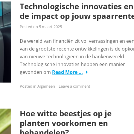
Technologische innovaties en
de impact op jouw spaarrent
Posted on
5 maart 2025
De wereld van financiën zit vol verrassingen en ee
van de grootste recente ontwikkelingen is de opk
van nieuwe technologieën in de bankenwereld.
Technologische innovaties hebben een manier
gevonden om
Read More …
Posted in
Algemeen
Leave a comment
Hoe witte beestjes op je
planten voorkomen en
behandelen?