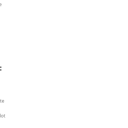
e
:
te
lot