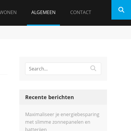
WONEN
ALGEMEEN
CONTACT
Recente berichten
Maximaliseer je energiebesparing
met slimme zonnepanelen en
batterijen