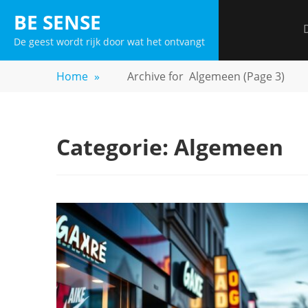
Skip
BE SENSE
to
De geest wordt rijk door wat het ontvangt
content
Home
»
Archive for
Algemeen
(Page 3)
Categorie:
Algemeen