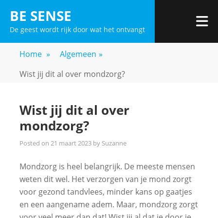
Skip
BE SENSE
to
De geest wordt rijk door wat het ontvangt
content
Home
»
Algemeen
»
Wist jij dit al over mondzorg?
Wist jij dit al over
mondzorg?
Posted on
21 maart 2023
by
Suzanne
Mondzorg is heel belangrijk. De meeste mensen
weten dit wel. Het verzorgen van je mond zorgt
voor gezond tandvlees, minder kans op gaatjes
en een aangename adem. Maar, mondzorg zorgt
voor veel meer dan dat! Wist jij al dat je door je