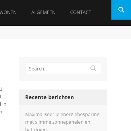
WONEN
ALGEMEEN
CONTACT
kt
t
Recente berichten
 in
en
Maximaliseer je energiebesparing
met slimme zonnepanelen en
batterijen