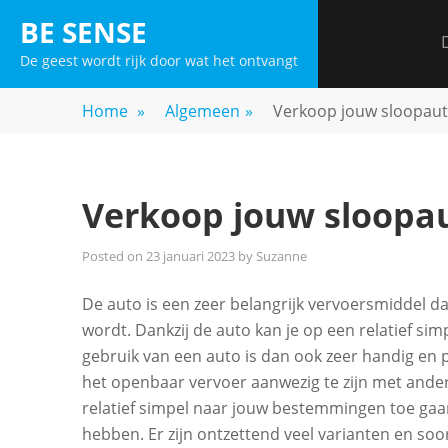
Skip
BE SENSE
to
De geest wordt rijk door wat het ontvangt
content
Home
»
Algemeen
»
Verkoop jouw sloopauto
Verkoop jouw sloopau
Posted on
23 januari 2023
by
Suzanne
De auto is een zeer belangrijk vervoersmiddel d
wordt. Dankzij de auto kan je op een relatief sim
gebruik van een auto is dan ook zeer handig en pr
het openbaar vervoer aanwezig te zijn met ande
relatief simpel naar jouw bestemmingen toe gaan
hebben. Er zijn ontzettend veel varianten en soor