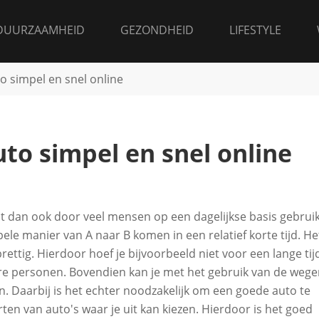
DUURZAAMHEID
GEZONDHEID
LIFESTYLE
 simpel en snel online
to simpel en snel online
at dan ook door veel mensen op een dagelijkse basis gebrui
pele manier van A naar B komen in een relatief korte tijd. He
ettig. Hierdoor hoef je bijvoorbeeld niet voor een lange tijd
re personen. Bovendien kan je met het gebruik van de weg
. Daarbij is het echter noodzakelijk om een goede auto te
ten van auto's waar je uit kan kiezen. Hierdoor is het goed