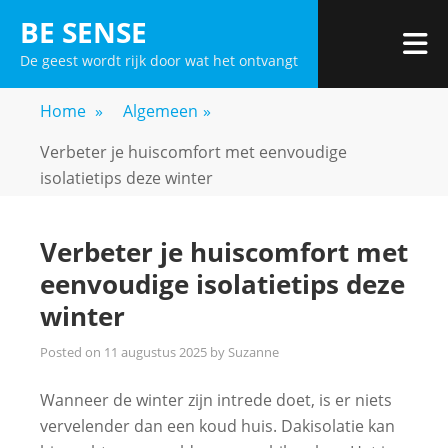
Skip
BE SENSE
to
De geest wordt rijk door wat het ontvangt
content
Home
»
Algemeen
»
Verbeter je huiscomfort met eenvoudige
isolatietips deze winter
Verbeter je huiscomfort met
eenvoudige isolatietips deze
winter
Posted on
11 augustus 2025
by
Suzanne
Wanneer de winter zijn intrede doet, is er niets
vervelender dan een koud huis. Dakisolatie kan