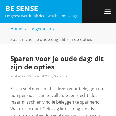
Skip
BE SENSE
to
De geest wordt rijk door wat het ontvangt
content
Home
»
Algemeen
»
Sparen voor je oude dag: dit zijn de opties
Sparen voor je oude dag: dit
zijn de opties
Posted on
30 maart 2023
by
Suzanne
Er zijn veel mensen die kiezen voor beleggen om
hun pensioen aan te vullen. Geen slecht idee,
maar misschien vind je beleggen te spannend.
Wat doe je dan? Gelukkig kun je nog steeds
sparen, ook al vinden veel mensen dat sparen