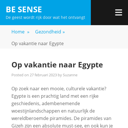
Skip
BE SENSE
to
De geest wordt rijk door wat het ontvangt
content
Home
»
Gezondheid
»
Op vakantie naar Egypte
Op vakantie naar Egypte
Posted on
27 februari 2023
by
Suzanne
Op zoek naar een mooie, culturele vakantie?
Egypte is een prachtig land met een rijke
geschiedenis, adembenemende
woestijnlandschappen en natuurlijk de
wereldberoemde piramides. De piramides van
Gizeh zijn een absolute must-see, en ook kun je