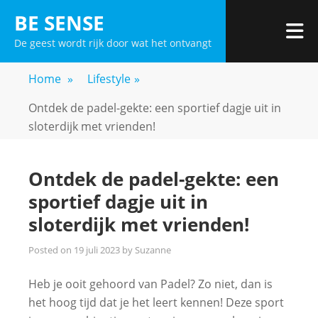
Skip
BE SENSE
to
De geest wordt rijk door wat het ontvangt
content
Home
»
Lifestyle
»
Ontdek de padel-gekte: een sportief dagje uit in
sloterdijk met vrienden!
Ontdek de padel-gekte: een
sportief dagje uit in
sloterdijk met vrienden!
Posted on
19 juli 2023
by
Suzanne
Heb je ooit gehoord van Padel? Zo niet, dan is
het hoog tijd dat je het leert kennen! Deze sport