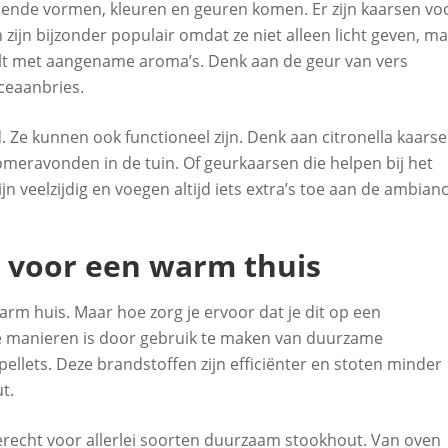
illende vormen, kleuren en geuren komen. Er zijn kaarsen vo
ijn bijzonder populair omdat ze niet alleen licht geven, m
vult met aangename aroma’s. Denk aan de geur van vers
oceaanbries.
d. Ze kunnen ook functioneel zijn. Denk aan citronella kaars
eravonden in de tuin. Of geurkaarsen die helpen bij het
 veelzijdig en voegen altijd iets extra’s toe aan de ambianc
n voor een warm thuis
arm huis. Maar hoe zorg je ervoor dat je dit op een
te manieren is door gebruik te maken van duurzame
llets. Deze brandstoffen zijn efficiënter en stoten minder
t.
terecht voor allerlei soorten duurzaam stookhout. Van oven