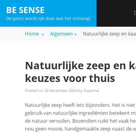
Skip
BE SENSE
to
De geest wordt rijk door wat het ontvangt
content
Home
»
Algemeen
»
Natuurlijke zeep en kaa
Natuurlijke zeep en k
keuzes voor thuis
Posted on
20 december 2024
by
Suzanne
Natuurlijke zeep heeft iets bijzonders. Het is nie
gebruik van natuurlijke ingrediënten betekent m
de natuur vervuilen. Bovendien ruikt het vaak hee
nou geen mooie, handgemaakte zeep naast de w