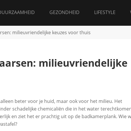
DUURZAAMHEID
GEZONDHEID
LIFESTYLE
rsen: milieuvriendelijke keuzes voor thuis
aarsen: milieuvriendelijke
t alleen beter voor je huid, maar ook voor het milieu. Het
inder schadelijke chemicaliën die in het water terechtkome
rlijk en ziet het er prachtig uit op de badkamerplank. Wie w
astafel?