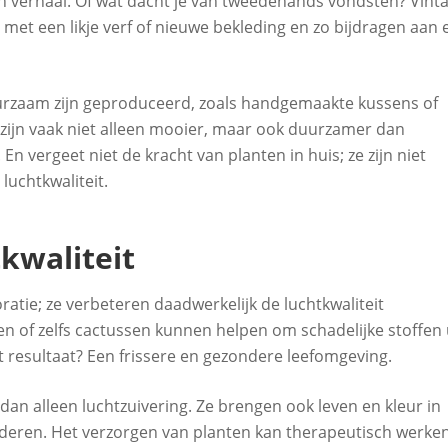
gen verhaal. Of wat dacht je van tweedehands vondsten? Vint
et een likje verf of nieuwe bekleding en zo bijdragen aan 
uurzaam zijn geproduceerd, zoals handgemaakte kussens of
s zijn vaak niet alleen mooier, maar ook duurzamer dan
n vergeet niet de kracht van planten in huis; ze zijn niet
luchtkwaliteit.
kwaliteit
ratie; ze verbeteren daadwerkelijk de luchtkwaliteit
en of zelfs cactussen kunnen helpen om schadelijke stoffen 
et resultaat? Een frissere en gezondere leefomgeving.
n alleen luchtzuivering. Ze brengen ook leven en kleur in
nderen. Het verzorgen van planten kan therapeutisch werken