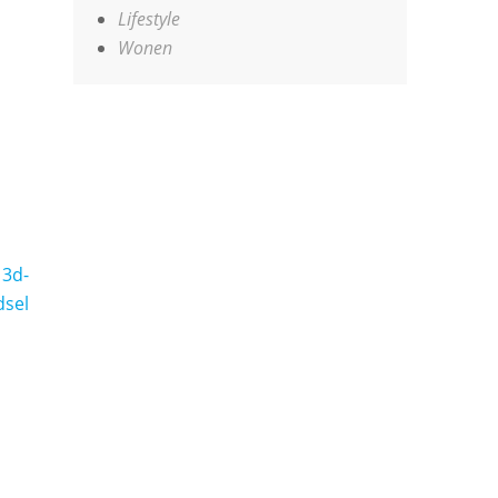
Lifestyle
Wonen
l
 3d-
dsel