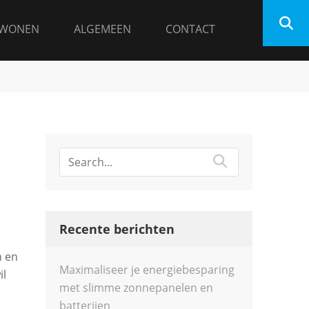
WONEN
ALGEMEEN
CONTACT
Recente berichten
n en
Maximaliseer je energiebesparing
il
met slimme zonnepanelen en
batterijen