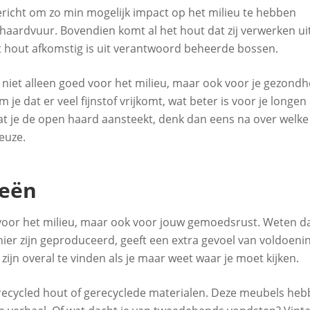
gericht om zo min mogelijk impact op het milieu te hebben
 haardvuur. Bovendien komt al het hout dat zij verwerken ui
t hout afkomstig is uit verantwoord beheerde bossen.
s niet alleen goed voor het milieu, maar ook voor je gezondh
 dat er veel fijnstof vrijkomt, wat beter is voor je longen
dat je de open haard aansteekt, denk dan eens na over welke
euze.
eeën
 voor het milieu, maar ook voor jouw gemoedsrust. Weten d
er zijn geproduceerd, geeft een extra gevoel van voldoenin
jn overal te vinden als je maar weet waar je moet kijken.
ecycled hout of gerecyclede materialen. Deze meubels he