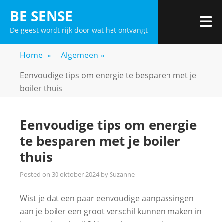
Skip
BE SENSE
to
De geest wordt rijk door wat het ontvangt
content
Home
»
Algemeen
»
Eenvoudige tips om energie te besparen met je
boiler thuis
Eenvoudige tips om energie
te besparen met je boiler
thuis
Posted on
30 oktober 2024
by
Suzanne
Wist je dat een paar eenvoudige aanpassingen
aan je boiler een groot verschil kunnen maken in