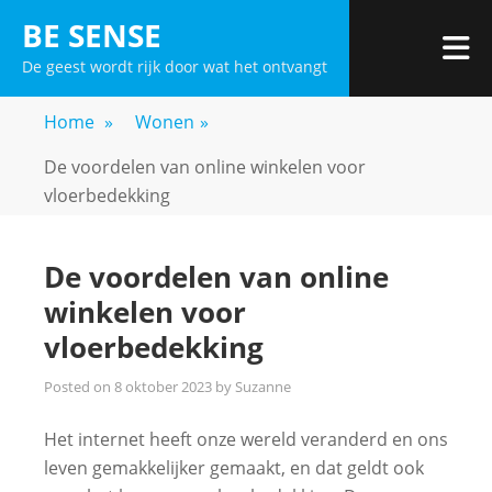
Skip
BE SENSE
to
De geest wordt rijk door wat het ontvangt
content
Home
»
Wonen
»
De voordelen van online winkelen voor
vloerbedekking
De voordelen van online
winkelen voor
vloerbedekking
Posted on
8 oktober 2023
by
Suzanne
Het internet heeft onze wereld veranderd en ons
leven gemakkelijker gemaakt, en dat geldt ook