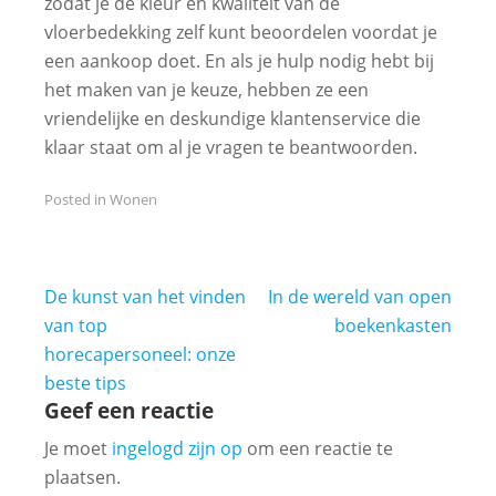
zodat je de kleur en kwaliteit van de
vloerbedekking zelf kunt beoordelen voordat je
een aankoop doet. En als je hulp nodig hebt bij
het maken van je keuze, hebben ze een
vriendelijke en deskundige klantenservice die
klaar staat om al je vragen te beantwoorden.
Posted in
Wonen
Bericht
De kunst van het vinden
In de wereld van open
navigatie
van top
boekenkasten
horecapersoneel: onze
beste tips
Geef een reactie
Je moet
ingelogd zijn op
om een reactie te
plaatsen.