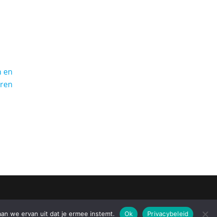
n en
aren
 SENSE
PRIVACYBELEID
•
Fabulous Fluid by
Catch Themes
aan we ervan uit dat je ermee instemt.
Ok
Privacybeleid