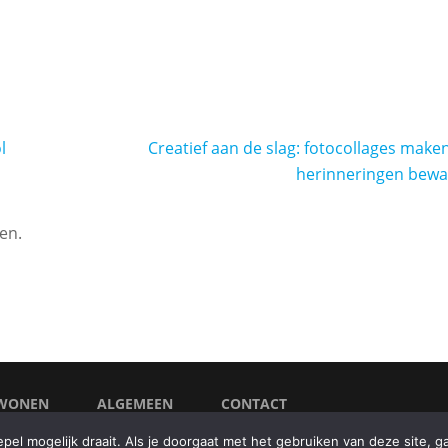
l
Creatief aan de slag: fotocollages make
herinneringen bew
en.
WONEN
ALGEMEEN
CONTACT
COPYRIGHT © 2026
BE
el mogelijk draait. Als je doorgaat met het gebruiken van deze site, g