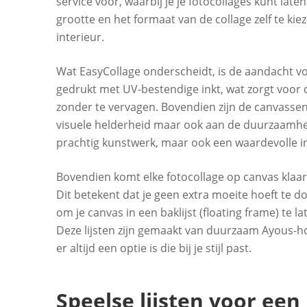
service voor, waarbij je je fotocollages kunt l
grootte en het formaat van de collage zelf te kiez
interieur.
Wat EasyCollage onderscheidt, is de aandacht voo
gedrukt met UV-bestendige inkt, wat zorgt voor
zonder te vervagen. Bovendien zijn de canvassen 
visuele helderheid maar ook aan de duurzaamheid
prachtig kunstwerk, maar ook een waardevolle inv
Bovendien komt elke fotocollage op canvas kla
Dit betekent dat je geen extra moeite hoeft te 
om je canvas in een baklijst (floating frame) te 
Deze lijsten zijn gemaakt van duurzaam Ayous-ho
er altijd een optie is die bij je stijl past.
Speelse lijsten voor een