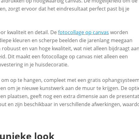
aten afdrukken op hoogwaardig canvas. De mogelijkheid om de
en, zorgt ervoor dat het eindresultaat perfect past bij je
r kwaliteit en detail. De
fotocollage op canvas
worden
 diepe kleuren en scherpe beelden die jarenlang meegaan
robuust en van hoge kwaliteit, wat niet alleen bijdraagt aa
. Dit maakt een fotocollage op canvas niet alleen een
estering in je huisdecoratie.
ar om op te hangen, compleet met een gratis ophangsysteem
doen om je nieuwe kunstwerk aan de muur te krijgen. De opti
laten plaatsen, geeft nog een extra dimensie aan de presentat
ut en zijn beschikbaar in verschillende afwerkingen, waard
 unieke look