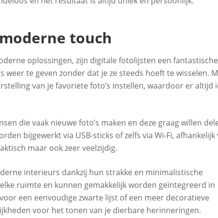
ndeloos en het resultaat is altijd uniek en persoonlijk.
or moderne touch
rne oplossingen, zijn digitale fotolijsten een fantastische
’s weer te geven zonder dat je ze steeds hoeft te wisselen. 
stelling van je favoriete foto’s instellen, waardoor er altijd i
mensen die vaak nieuwe foto’s maken en deze graag willen del
en bijgewerkt via USB-sticks of zelfs via Wi-Fi, afhankelijk
raktisch maar ook zeer veelzijdig.
derne interieurs dankzij hun strakke en minimalistische
 elke ruimte en kunnen gemakkelijk worden geïntegreerd in
st voor een eenvoudige zwarte lijst of een meer decoratieve
elijkheden voor het tonen van je dierbare herinneringen.