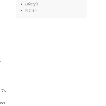
Lifestyle
Wonen
s
ED’s
fect