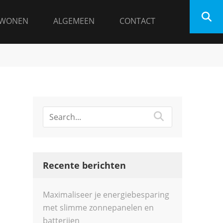
WONEN
ALGEMEEN
CONTACT
Recente berichten
Maximaliseer je energiebesparing
met slimme zonnepanelen en
batterijen