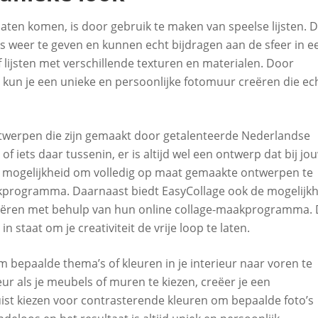
laten komen, is door gebruik te maken van speelse lijsten. 
’s weer te geven en kunnen echt bijdragen aan de sfeer in e
f lijsten met verschillende texturen en materialen. Door
, kun je een unieke en persoonlijke fotomuur creëren die ec
 ontwerpen die zijn gemaakt door getalenteerde Nederlandse
f iets daar tussenin, er is altijd wel een ontwerp dat bij jo
 mogelijkheid om volledig op maat gemaakte ontwerpen te
kprogramma. Daarnaast biedt EasyCollage ook de mogelijkh
eëren met behulp van hun online collage-maakprogramma. 
 staat om je creativiteit de vrije loop te laten.
m bepaalde thema’s of kleuren in je interieur naar voren te
eur als je meubels of muren te kiezen, creëer je een
ist kiezen voor contrasterende kleuren om bepaalde foto’s