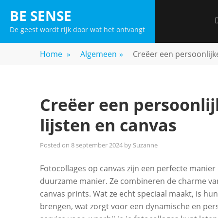
Skip
BE SENSE
to
De geest wordt rijk door wat het ontvangt
content
Home
»
Algemeen
»
Creëer een persoonlijk
Creëer een persoonli
lijsten en canvas
Posted on
8 september 2024
by
Suzanne
Fotocollages op canvas zijn een perfecte manier 
duurzame manier. Ze combineren de charme van t
canvas prints. Wat ze echt speciaal maakt, is 
brengen, wat zorgt voor een dynamische en perso