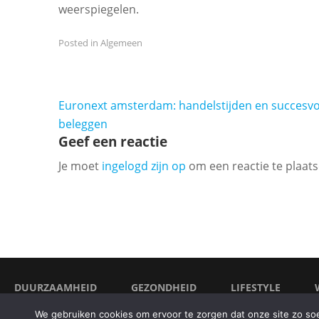
weerspiegelen.
Posted in
Algemeen
Bericht
Euronext amsterdam: handelstijden en succesvo
navigatie
beleggen
Geef een reactie
Je moet
ingelogd zijn op
om een reactie te plaats
DUURZAAMHEID
GEZONDHEID
LIFESTYLE
We gebruiken cookies om ervoor te zorgen dat onze site zo soep